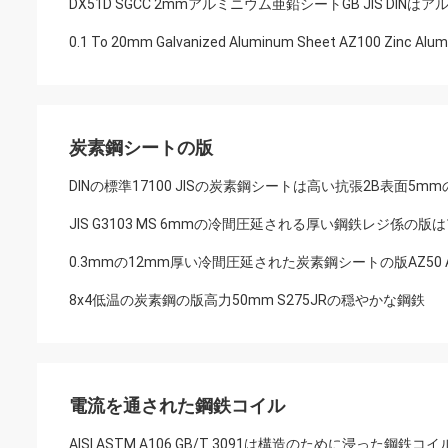
DX51D SGCC 2mmアルミニウム亜鉛シートGB JIS D
0.1 To 20mm Galvanized Aluminum Sheet AZ100 Zinc Alum
炭素鋼シートの版
DINの標準17100 JISの炭素鋼シートは高い抗張2B表面5
JIS G3103 MS 6mmの冷間圧延される厚い鋼鉄レジ係の版は1
0.3mmの12mm厚い冷間圧延された炭素鋼シートの版AZ50 A
8x4低温の炭素鋼の版高力50mm S275JRの穏やかな鋼鉄
電流を通された鋼鉄コイル
AISI ASTM A106 GB/T 3091は構造のために浸った鋼