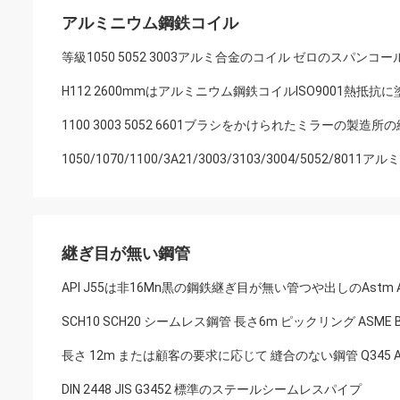
アルミニウム鋼鉄コイル
等級1050 5052 3003アルミ合金のコイル ゼロのスパ
H112 2600mmはアルミニウム鋼鉄コイルISO9001熱抵抗
1100 3003 5052 6601ブラシをかけられたミラー
1050/1070/1100/3A21/3003/3103/3004/5052
継ぎ目が無い鋼管
API J55は非16Mn黒の鋼鉄継ぎ目が無い管つや出しのAstm A
SCH10 SCH20 シームレス鋼管 長さ6m ピックリング ASME B
長さ 12m または顧客の要求に応じて 縫合のない鋼管 Q345 A
DIN 2448 JIS G3452 標準のステールシームレスパイプ