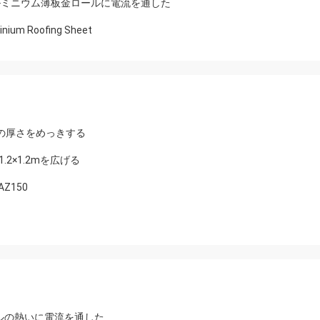
INはアルミニウム薄板金ロールに電流を通した
inium Roofing Sheet
mmの厚さをめっきする
.2×1.2mを広げる
Z150
鉄コイルの熱いに電流を通した