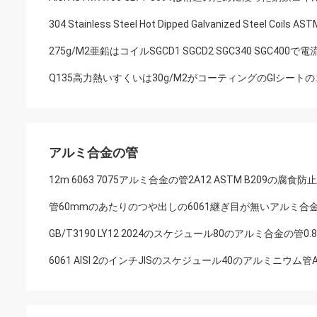
304 Stainless Steel Hot Dipped Galvanized Steel Coils AS
275g/M2亜鉛はコイルSGCD1 SGCD2 SGC340 SGC4
Q135高力熱いすくいは30g/M2がコーティングのGIシ
アルミ合金の管
12m 6063 7075アルミ合金の管2A12 ASTM B209の腐食防止
管60mmのあたりのつや出しの6061継ぎ目が無いアルミ合金
GB/T3190 LY12 2024のスケジュール80のアルミ合金の管0.
6061 AISI 2のインチJISのスケジュール40のアルミニウム管AST