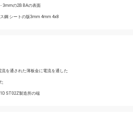
- 3mmの2B BAの表面
ス鋼 シートの版3mm 4mm 4x8
よって電流を通された薄板金に電流を通した
した
51D ST02Z製造所の端