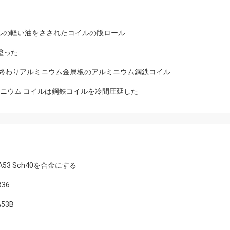
ンコールの軽い油をさされたコイルの版ロール
に塗った
の製造所の終わりアルミニウム金属板のアルミニウム鋼鉄コイル
/8011アルミニウム コイルは鋼鉄コイルを冷間圧延した
53 Sch40を合金にする
36
53B