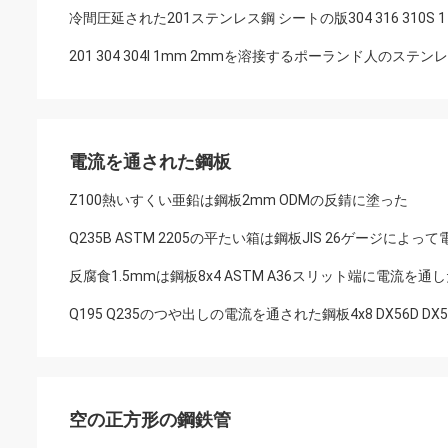
冷間圧延された201ステンレス鋼 シートの版304 316 310S 1 
201 304 304l 1mm 2mmを溶接するポーランド人のステンレ
電流を通された鋼板
Z100熱いすくい亜鉛は鋼板2mm ODMの反錆に塗った
Q235B ASTM 2205の平たい箱は鋼板JIS 26ゲージに
反腐食1.5mmは鋼板8x4 ASTM A36スリット端に電流を通
Q195 Q235のつや出しの電流を通された鋼板4x8 DX56D DX
空の正方形の鋼鉄管