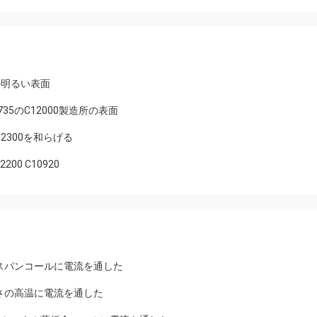
の明るい表面
35のC12000製造所の表面
12300を和らげる
200 C10920
ゼロ スパンコールに電流を通した
の厚さの高温に電流を通した