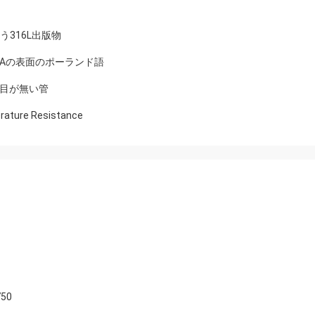
う316L出版物
のBAの表面のポーランド語
の継ぎ目が無い管
erature Resistance
50