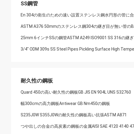
SS鋼管
En 304の衛生のための速い設置ステンレス鋼水円形の管に合
ASTM A376 50mmのステンレス鋼304の継ぎ目が無い管
25mm 6インチSSの鋼管ASTM A249 ISO9001 SS 316
3/4" ODM 309s SS Steel Pipes Pickling Surface High Temp
耐久性の鋼板
Quard 450の高い耐久性の鋼板GB JIS EN 904L UNS S32760
幅300cmの高力鋼板Antiwear GB Nm450の鋼板
S235J0W S355J0Wの耐久性の鋼板高い抗張ASTM A871
つや出しの合金の高炭素の鋼板の金属AISI SAE 4120 4140 47