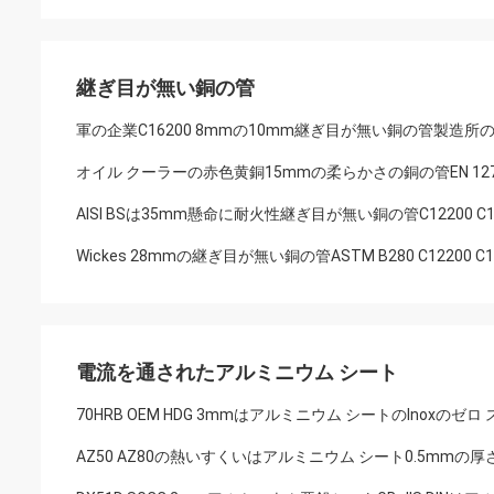
継ぎ目が無い銅の管
軍の企業C16200 8mmの10mm継ぎ目が無い銅の管製造所
オイル クーラーの赤色黄銅15mmの柔らかさの銅の管EN 127
AISI BSは35mm懸命に耐火性継ぎ目が無い銅の管C12200 C
Wickes 28mmの継ぎ目が無い銅の管ASTM B280 C12200 C12
電流を通されたアルミニウム シート
70HRB OEM HDG 3mmはアルミニウム シートのInoxの
AZ50 AZ80の熱いすくいはアルミニウム シート0.5mm