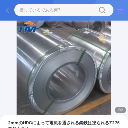
2
/
2
2mmのHDGによって電流を通される鋼鉄は塗られるZ275