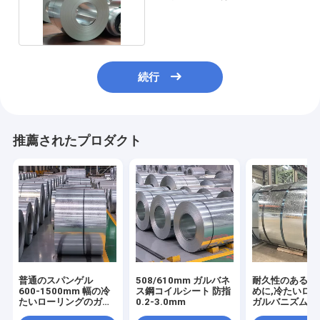
亜鉛を巻く
続行
推薦されたプロダクト
普通のスパンゲル
508/610mm ガルバネ
耐久性のある性
600-1500mm 幅の冷
ス鋼コイルシート 防指
めに,冷たいロ
たいローリングのガル
0.2-3.0mm
ガルバニズムチ
バनाइズド鋼コイル
600-1500mm