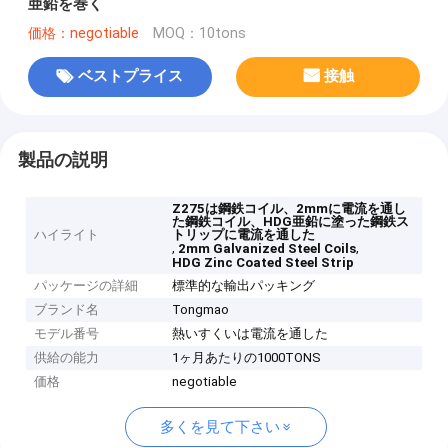
亜鉛を巻く
価格：negotiable
MOQ：10tons
ベストプライス
接触
製品の説明
Z275は鋼鉄コイル、2mmに電流を通し
た鋼鉄コイル、HDG亜鉛に塗った鋼鉄ス
ハイライト
トリップに電流を通した
,
,
2mm Galvanized Steel Coils
HDG Zinc Coated Steel Strip
パッケージの詳細
標準的な輸出パッキング
ブランド名
Tongmao
モデル番号
熱いすくいは電流を通した
供給の能力
1ヶ月あたりの1000TONS
価格
negotiable
多くを見て下さい