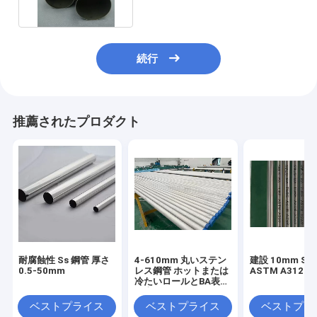
続行
推薦されたプロダクト
耐腐蝕性 Ss 鋼管 厚さ
4-610mm 丸いステン
建設 10mm Ss
0.5-50mm
レス鋼管 ホットまたは
ASTM A312 
冷たいロールとBA表面
仕上げ
ベストプライス
ベストプライス
ベストプラ