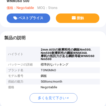
WNM360 500
価格：Negotiablle
MOQ：5tons
ベストプライス
接触
製品の説明
,
2mm AISIの耐摩耗性の鋼板Nm500
,
Nm500耐摩耗性の鋼板WNM360
ハイライト
摩耗の抵抗力がある鋼鉄等級WNM360
Nm500
パッケージの詳細
標準的なパッキング
ブランド名
TONGMAO
モデル番号
鋼板
供給の能力
500tons/month
価格
Negotiablle
多くを見て下さい