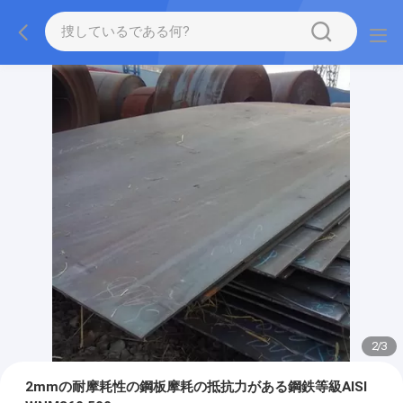
2
/
3
2mmの耐摩耗性の鋼板摩耗の抵抗力がある鋼鉄等級AISI